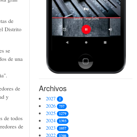
tas de
l Distrito
es se
ados de una
ña".
Archivos
edores de
ad y
2027
1
2026
757
2025
1279
s de todos
2024
1393
rredores de
2023
1057
2022
1346