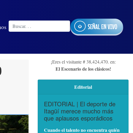
nos
¡Eres el visitante # 38,424,470. en:
0
El Escenario de los clásicos!
Editorial
EDITORIAL | El deporte de
Itagüí merece mucho más
que aplausos esporádicos
Cuando el talento no encuentra quién