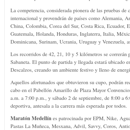
La competencia, considerada pionera de las pruebas de c
internacional y provendrán de países como Alemania, Arg
China, Colombia, Corea del Sur, Costa Rica, Ecuador, E
Guatemala, Holanda, Honduras, Inglaterra, Italia, Méxi
Dominicana, Surinam, Ucrania, Uruguay y Venezuela, así
Los recorridos de 42, 21, 10 y 5 kilómetros se correrán 
Sabaneta. El punto de partida y llegada estará ubicado e
Descalzos, creando un ambiente festivo y lleno de energí
Aquellos afortunados que obtuvieron su cupo, podrán reco
cabo en el Pabellón Amarillo de Plaza Mayor Convencion
a.m. a 7:00 p.m., y sábado 2 de septiembre, de 8:00 a 6
deportiva, antesala a la carrera más esperada por todos.
Maratón Medellín
es patrocinada por EPM, Nike, Agua 
Pastas La Muñeca, Mesxana, Advil, Savvy, Coros, Antioq