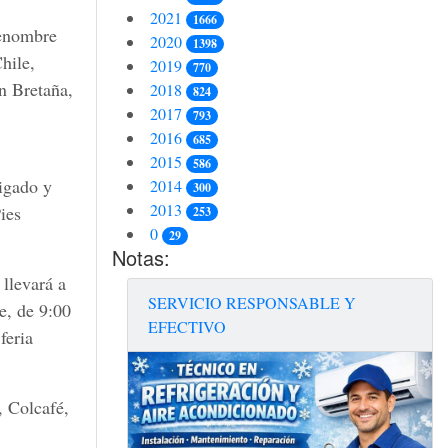
2021
1666
renombre
2020
1398
hile,
2019
770
n Bretaña,
2018
824
2017
793
2016
685
2015
586
vigado y
2014
300
2013
ies
253
0
29
Notas:
llevará a
SERVICIO RESPONSABLE Y
e, de 9:00
EFECTIVO
feria
 Colcafé,