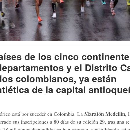
aíses de los cinco continente
epartamentos y el Distrito Ca
ios colombianos, ya están
tlética de la capital antioque
Maratón Medellín
órico está por suceder en Colombia. La
, 
ado sus inscripciones a 80 días de su edición 29, tras una r
s 18 mil cupos disponibles se han agotado, consolidando así e