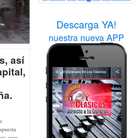
Descarga YA!
nuestra nueva APP
s, así
pital,
ña.
la
espuesta
sta gran