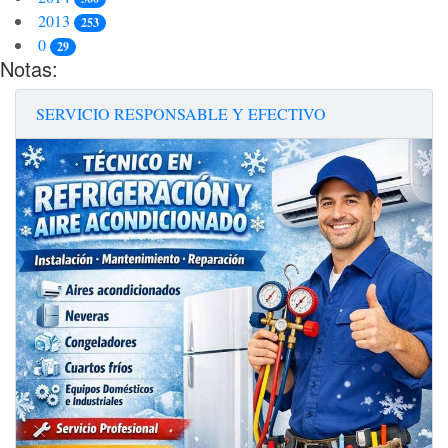
2013
253
0
29
Notas:
SERVICIO RESPONSABLE Y EFECTIVO