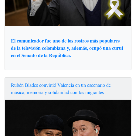
El comunicador fue uno de los rostros más populares
de la televisión colombiana y, además, ocupó una curul
en el Senado de la República.
Rubén Blades convirtió Valencia en un escenario de
música, memoria y solidaridad con los migrantes