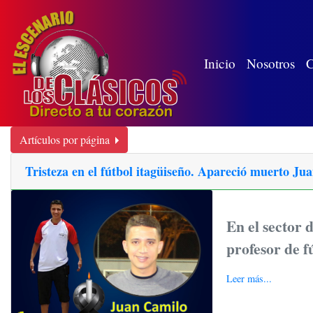
(wh
Inicio
Nosotros
C
Artículos por página
Tristeza en el fútbol itagüiseño. Apareció muerto J
En el sector 
profesor de f
Leer más...