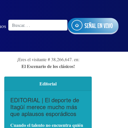
nos
¡Eres el visitante # 38,266,647. en:
El Escenario de los clásicos!
Editorial
EDITORIAL | El deporte de
Itagüí merece mucho más
que aplausos esporádicos
Cuando el talento no encuentra quién