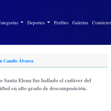
ite)
ategorías
Deportes
Perfiles
Galerias
Contácte
uan Camilo Álvarez
de Santa Elena fue hallado el cadáver del
útbol en alto grado de descomposición.