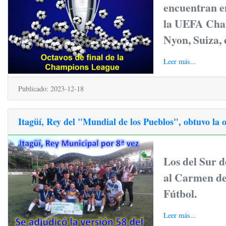
encuentran en
la UEFA Cham
Nyon, Suiza, 
Leer más...
Publicado: 2023-12-18
Itagüí, Rey del "Mundial de los Pueblos", obtuvo la 
Los del Sur d
al Carmen de
Fútbol.
Leer más...