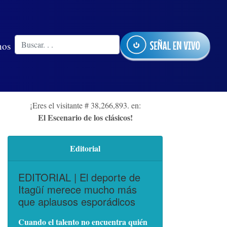
nos
¡Eres el visitante # 38,266,893. en:
El Escenario de los clásicos!
Editorial
EDITORIAL | El deporte de
Itagüí merece mucho más
que aplausos esporádicos
Cuando el talento no encuentra quién