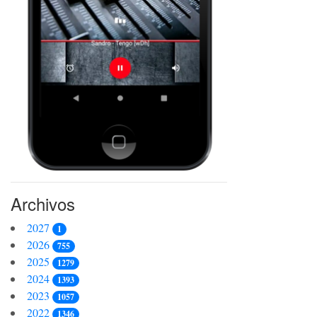
Archivos
2027
1
2026
755
2025
1279
2024
1393
2023
1057
2022
1346