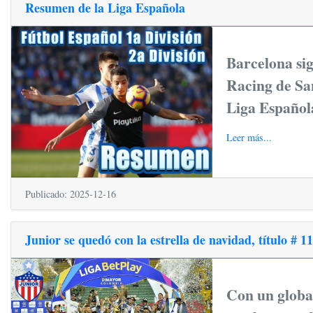
Resumen de la Liga Española
Barcelona si
Racing de San
Liga Español
Leer más...
Publicado: 2025-12-16
Junior se quedó con la estrella de navidad, título # 1
Con un global