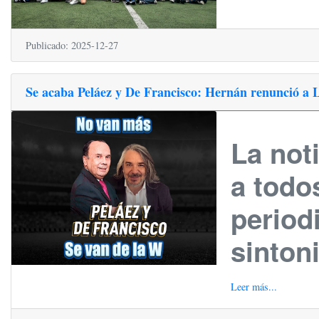
Publicado: 2025-12-27
Se acaba Peláez y De Francisco: Hernán renunció a L
La not
a todo
period
sintoni
Leer más...