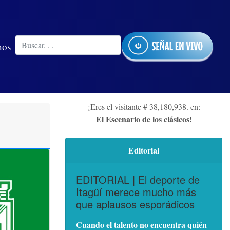
nos
¡Eres el visitante # 38,180,938. en:
El Escenario de los clásicos!
Editorial
EDITORIAL | El deporte de
Itagüí merece mucho más
que aplausos esporádicos
Cuando el talento no encuentra quién