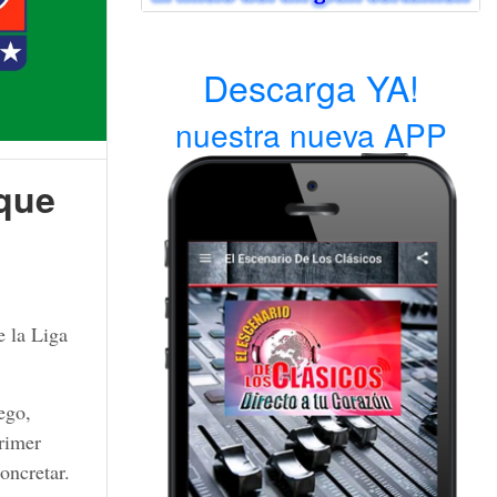
Descarga YA!
nuestra nueva APP
nque
e la Liga
ego,
primer
oncretar.