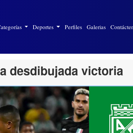
ite)
ategorías
Deportes
Perfiles
Galerias
Contácte
na desdibujada victoria