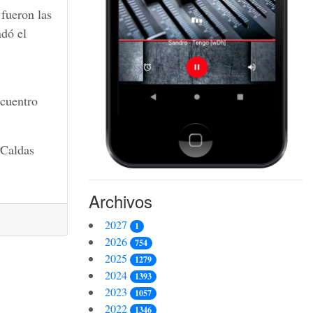
 fueron las
dó el
ncuentro
 Caldas
Archivos
2027
1
2026
754
2025
1279
2024
1393
2023
1057
2022
1346