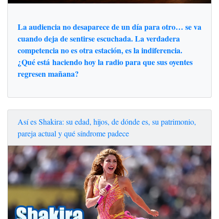
La audiencia no desaparece de un día para otro… se va
cuando deja de sentirse escuchada. La verdadera
competencia no es otra estación, es la indiferencia.
¿Qué está haciendo hoy la radio para que sus oyentes
regresen mañana?
Así es Shakira: su edad, hijos, de dónde es, su patrimonio,
pareja actual y qué síndrome padece