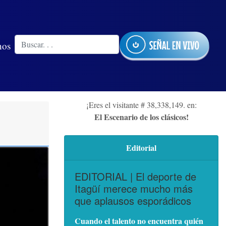
nos
¡Eres el visitante # 38,338,149. en:
El Escenario de los clásicos!
Editorial
EDITORIAL | El deporte de
Itagüí merece mucho más
que aplausos esporádicos
Cuando el talento no encuentra quién