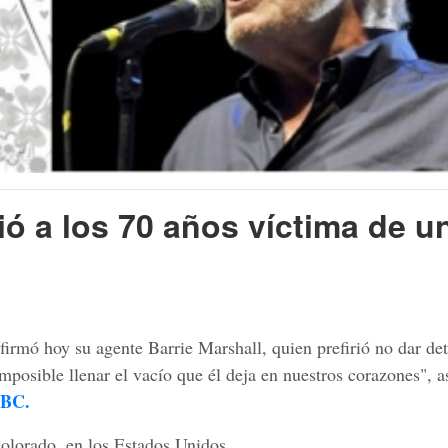
ció a los 70 años víctima de u
irmó hoy su agente Barrie Marshall, quien prefirió no dar det
mposible llenar el vacío que él deja en nuestros corazones", 
BBC.
olorado, en los Estados Unidos.