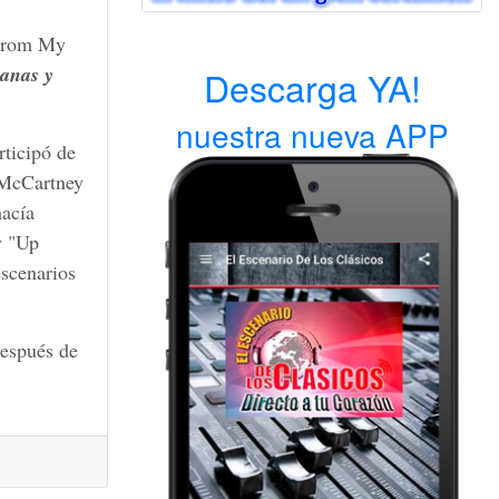
 From My
anas y
Descarga YA!
nuestra nueva APP
rticipó de
 McCartney
hacía
y "Up
escenarios
después de