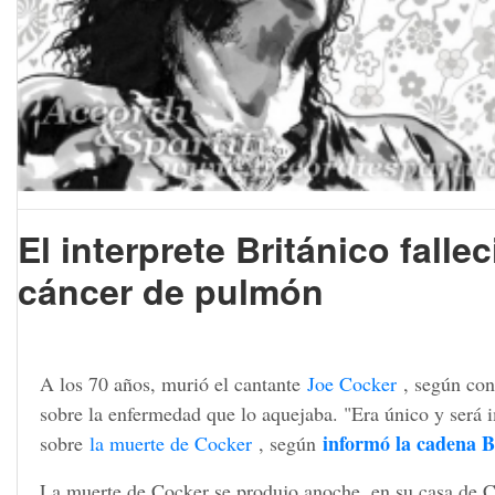
El interprete Británico falle
cáncer de pulmón
A los 70 años, murió el cantante
Joe Cocker
, según conf
sobre la enfermedad que lo aquejaba. "Era único y será i
informó la cadena 
sobre
la muerte de Cocker
, según
La muerte de Cocker se produjo anoche, en su casa de C