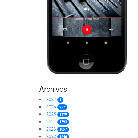
Archivos
2027
1
2026
757
2025
1279
2024
1393
2023
1057
2022
1346