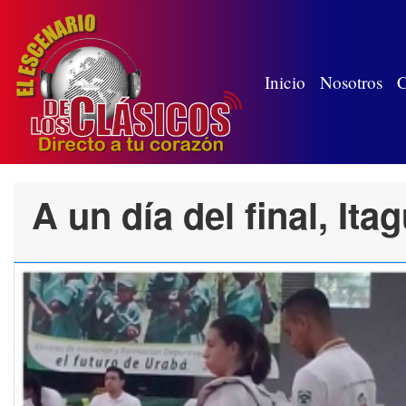
(wh
Inicio
Nosotros
C
A un día del final, It