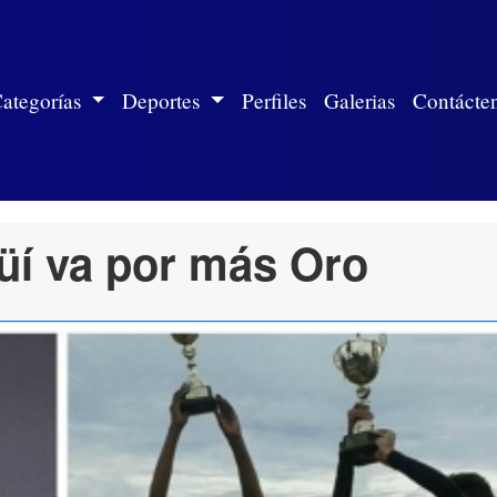
ite)
ategorías
Deportes
Perfiles
Galerias
Contácte
agüí va por más Oro