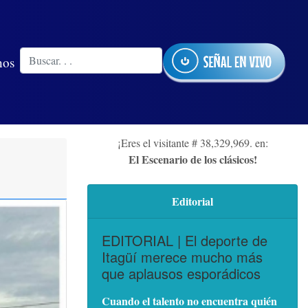
nos
¡Eres el visitante # 38,329,969. en:
El Escenario de los clásicos!
Editorial
EDITORIAL | El deporte de
Itagüí merece mucho más
que aplausos esporádicos
Cuando el talento no encuentra quién