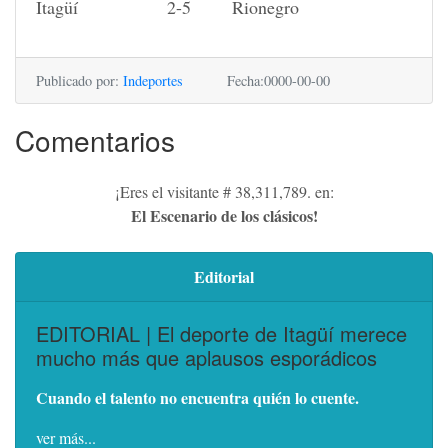
Itagüí 2-5 Rionegro
Publicado por:
Indeportes
Fecha:0000-00-00
Comentarios
¡Eres el visitante # 38,311,789. en:
El Escenario de los clásicos!
Editorial
EDITORIAL | El deporte de Itagüí merece
mucho más que aplausos esporádicos
Cuando el talento no encuentra quién lo cuente.
ver más...