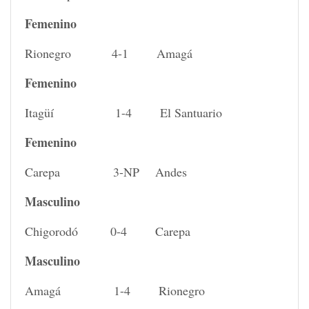
Femenino
Rionegro 4-1 Amagá
Femenino
Itagüí 1-4 El Santuario
Femenino
Carepa 3-NP Andes
Masculino
Chigorodó 0-4 Carepa
Masculino
Amagá 1-4 Rionegro