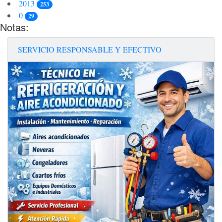
2013
253
0
29
Notas:
SERVICIO RESPONSABLE Y EFECTIVO