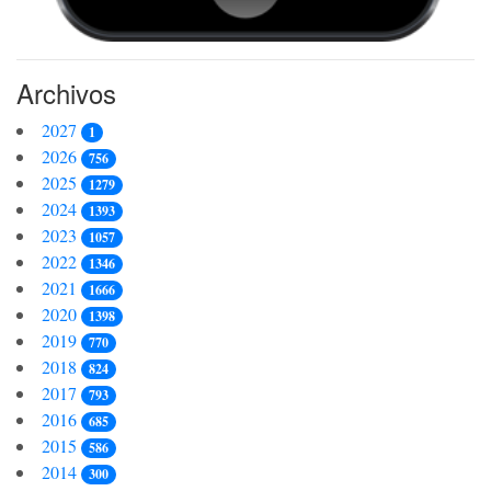
Archivos
2027
1
2026
756
2025
1279
2024
1393
2023
1057
2022
1346
2021
1666
2020
1398
2019
770
2018
824
2017
793
2016
685
2015
586
2014
300