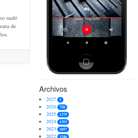
uso nadó
enta de
ños.
Archivos
2027
1
2026
758
2025
1279
2024
1393
2023
1057
2022
1346