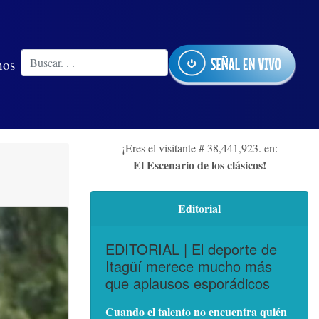
nos
¡Eres el visitante # 38,441,923. en:
El Escenario de los clásicos!
Editorial
EDITORIAL | El deporte de
Itagüí merece mucho más
que aplausos esporádicos
Cuando el talento no encuentra quién