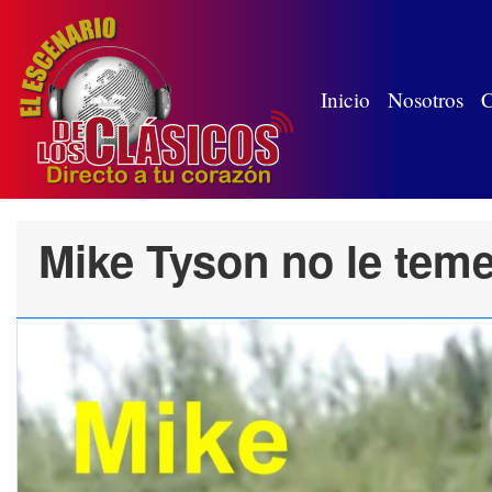
(wh
Inicio
Nosotros
C
Mike Tyson no le teme