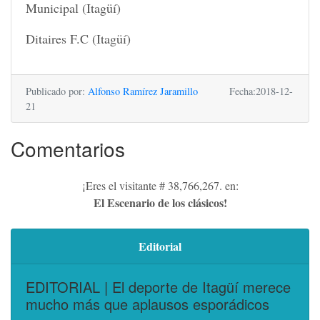
Municipal (Itagüí)
Ditaires F.C (Itagüí)
Eskisehir escort
Mugla Escort
sinop escort
Publicado por:
Alfonso Ramírez Jaramillo
Fecha:2018-12-
21
Comentarios
¡Eres el visitante # 38,766,267. en:
El Escenario de los clásicos!
Editorial
EDITORIAL | El deporte de Itagüí merece
mucho más que aplausos esporádicos