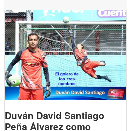
Eskisehir escort
Duván David Santiago
Mugla
Escort
Peña Álvarez como
sinop escort