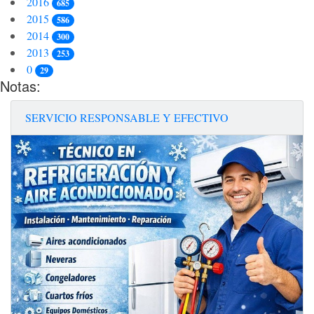
2016
685
2015
586
2014
300
2013
253
0
29
Notas:
SERVICIO RESPONSABLE Y EFECTIVO