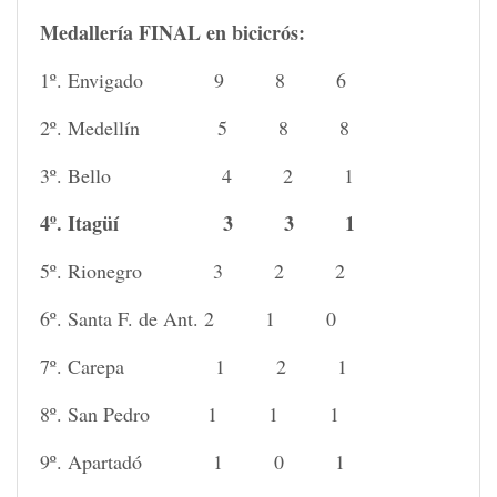
Medallería FINAL en bicicrós:
1º. Envigado 9 8 6
2º. Medellín 5 8 8
3º. Bello 4 2 1
4º. Itagüí 3 3 1
5º. Rionegro 3 2 2
6º. Santa F. de Ant. 2 1 0
7º. Carepa 1 2 1
8º. San Pedro 1 1 1
9º. Apartadó 1 0 1