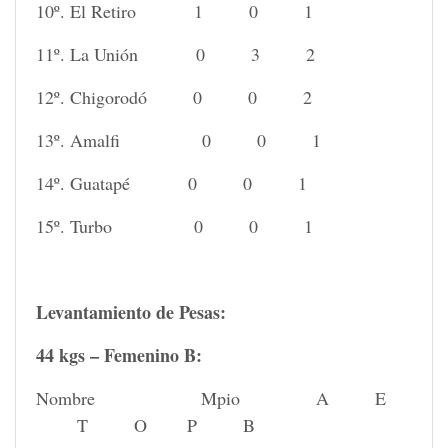
10º. El Retiro 1 0 1
11º. La Unión 0 3 2
12º. Chigorodó 0 0 2
13º. Amalfi 0 0 1
14º. Guatapé 0 0 1
15º. Turbo 0 0 1
Levantamiento de Pesas:
44 kgs – Femenino B:
Nombre Mpio A E
T O P B