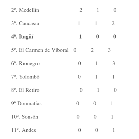
2º. Medellín 2 1 0
3º. Caucasia 1 1 2
4º. Itagüí 1 0 0
5º. El Carmen de Viboral 0 2 3
6º. Rionegro 0 1 3
7º. Yolombó 0 1 1
8º. El Retiro 0 1 0
9º Donmatías 0 0 1
10º. Sonsón 0 0 1
11º. Andes 0 0 1