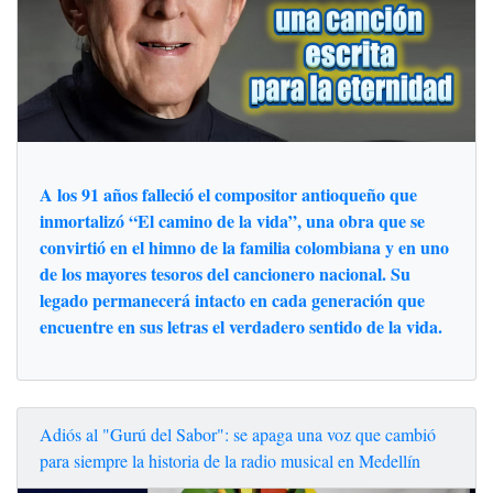
A los 91 años falleció el compositor antioqueño que
inmortalizó “El camino de la vida”, una obra que se
convirtió en el himno de la familia colombiana y en uno
de los mayores tesoros del cancionero nacional. Su
legado permanecerá intacto en cada generación que
encuentre en sus letras el verdadero sentido de la vida.
Adiós al "Gurú del Sabor": se apaga una voz que cambió
para siempre la historia de la radio musical en Medellín