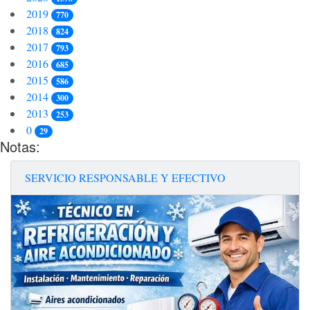
2019
770
2018
824
2017
793
2016
685
2015
586
2014
300
2013
253
0
29
Notas:
SERVICIO RESPONSABLE Y EFECTIVO