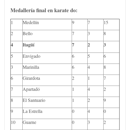
Medallería final en karate do:
1
Medellín
9
7
15
2
Bello
7
3
8
4
Itagüí
7
2
3
5
Envigado
6
5
6
3
Marinilla
6
4
8
6
Girardota
2
1
7
7
Apartadó
1
4
2
8
El Santuario
1
2
9
9
La Estrella
0
4
0
10
Guarne
0
3
2