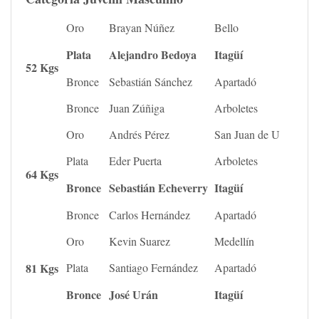
Oro
Brayan Núñez
Bello
Plata
Alejandro Bedoya
Itagüí
52 Kgs
Bronce
Sebastián Sánchez
Apartadó
Bronce
Juan Zúñiga
Arboletes
Oro
Andrés Pérez
San Juan de U
Plata
Eder Puerta
Arboletes
64 Kgs
Bronce
Sebastián Echeverry
Itagüí
Bronce
Carlos Hernández
Apartadó
Oro
Kevin Suarez
Medellín
81 Kgs
Plata
Santiago Fernández
Apartadó
Bronce
José Urán
Itagüí