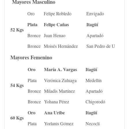
Mayores Masculino
Oro
Felipe Robledo
Envigado
Plata
Felipe Cañas
Itagüí
52 Kgs
Bronce
Juan Henao
Apartadó
Bronce
Moisés Hernández
San Pedro de U
Mayores Femenino
Oro
María A. Vargas
Itagüí
Plata
Verónica Zuluaga
Medellín
54 Kgs
Bronce
Miladis Martínez
Apartadó
Bronce
Yohana Pérez
Chigorodó
Oro
Ana Uribe
Itagüí
60 Kgs
Plata
Yorlanis Gómez
Necoclí