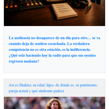
La audiencia no desaparece de un día para otro… se va
cuando deja de sentirse escuchada. La verdadera
competencia no es otra estación, es la indiferencia.
¿Qué está haciendo hoy la radio para que sus oyentes
regresen mañana?
Así es Shakira: su edad, hijos, de dónde es, su patrimonio,
pareja actual y qué síndrome padece