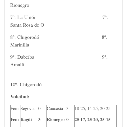
Rionegro
7º. La Unión 7º.
Santa Rosa de O
8º. Chigorodó 8º.
Marinilla
9º. Dabeiba 9º.
Amalfi
10º. Chigorodó
Voleibol:
Fem
Segovia
0
Caucasia
3
18-25, 14-25, 20-25
Fem
Itagüí
3
Rionegro
0
25-17, 25-20, 25-15