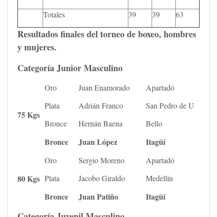
Totales
39
39
63
Resultados finales del torneo de boxeo, hombres
y mujeres.
Categoría Junior Masculino
Oro
Juan Enamorado
Apartadó
Plata
Adrián Franco
San Pedro de U
75 Kgs
Bronce
Hernán Baena
Bello
Bronce
Juan López
Itagüí
Oro
Sergio Moreno
Apartadó
80 Kgs
Plata
Jacobo Giraldo
Medellín
Bronce
Juan Patiño
Itagüí
Categoría Juvenil Masculino