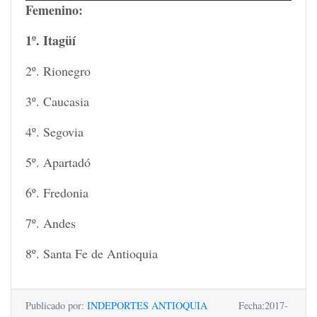
Femenino:
1º. Itagüí
2º. Rionegro
3º. Caucasia
4º. Segovia
5º. Apartadó
6º. Fredonia
7º. Andes
8º. Santa Fe de Antioquia
Publicado por:
INDEPORTES ANTIOQUIA
Fecha:2017-