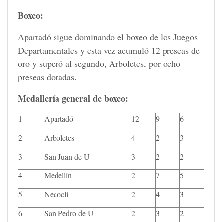
Boxeo:
Apartadó sigue dominando el boxeo de los Juegos
Departamentales y esta vez acumuló 12 preseas de
oro y superó al segundo, Arboletes, por ocho
preseas doradas.
Medallería general de boxeo:
1
Apartadó
12
9
6
2
Arboletes
4
2
3
3
San Juan de U
3
2
2
4
Medellín
2
7
5
5
Necoclí
2
4
3
6
San Pedro de U
2
3
2