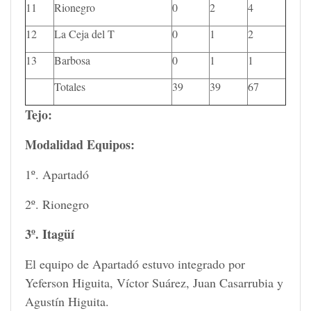
11
Rionegro
0
2
4
12
La Ceja del T
0
1
2
13
Barbosa
0
1
1
Totales
39
39
67
Tejo:
Modalidad Equipos:
1º. Apartadó
2º. Rionegro
3º. Itagüí
El equipo de Apartadó estuvo integrado por
Yeferson Higuita, Víctor Suárez, Juan Casarrubia y
Agustín Higuita.