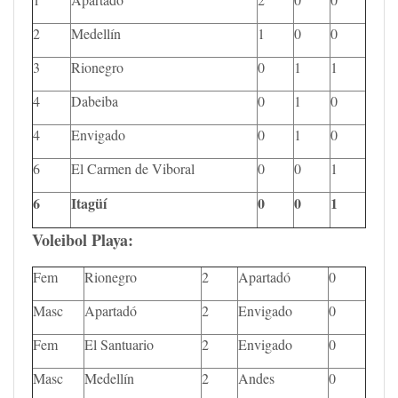
2
Medellín
1
0
0
3
Rionegro
0
1
1
4
Dabeiba
0
1
0
4
Envigado
0
1
0
6
El Carmen de Viboral
0
0
1
6
Itagüí
0
0
1
Voleibol Playa:
Fem
Rionegro
2
Apartadó
0
Masc
Apartadó
2
Envigado
0
Fem
El Santuario
2
Envigado
0
Masc
Medellín
2
Andes
0