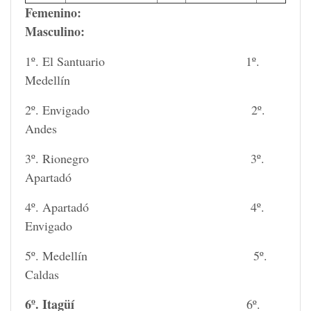
Femenino:
Masculino:
1º. El Santuario 1º.
Medellín
2º. Envigado 2º.
Andes
3º. Rionegro 3º.
Apartadó
4º. Apartadó 4º.
Envigado
5º. Medellín 5º.
Caldas
6º. Itagüí
6º.