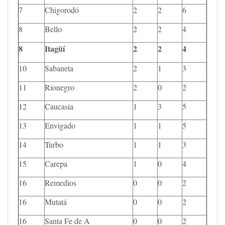
7
Chigorodó
2
2
6
8
Bello
2
2
4
8
Itagüí
2
2
4
10
Sabaneta
2
1
3
11
Rionegro
2
0
2
12
Caucasia
1
3
5
13
Envigado
1
1
5
14
Turbo
1
1
3
15
Carepa
1
0
4
16
Remedios
0
0
2
16
Mutatá
0
0
2
16
Santa Fe de A
0
0
2