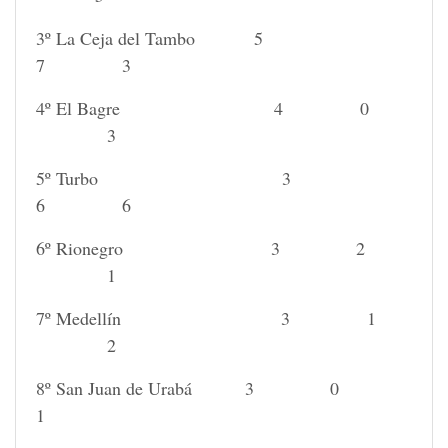
3º La Ceja del Tambo 5
7 3
4º El Bagre 4 0
3
5º Turbo 3
6 6
6º Rionegro 3 2
1
7º Medellín 3 1
2
8º San Juan de Urabá 3 0
1