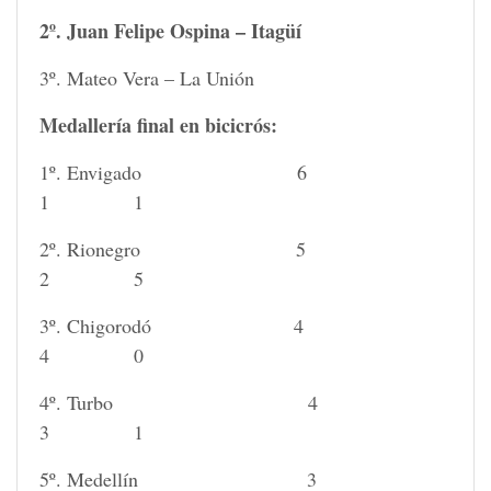
2º. Juan Felipe Ospina – Itagüí
3º. Mateo Vera – La Unión
Medallería final en bicicrós:
1º. Envigado 6
1 1
2º. Rionegro 5
2 5
3º. Chigorodó 4
4 0
4º. Turbo 4
3 1
5º. Medellín 3