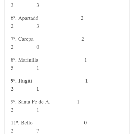
3 3
6º. Apartadó 2
2 3
7º. Carepa 2
2 0
8º. Marinilla 1
5 1
9º. Itagüí 1
2 1
9º. Santa Fe de A. 1
2 1
11º. Bello 0
2 7