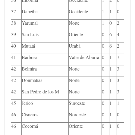
37
Dabeiba
Occidente
1
1
0
38
Yarumal
Norte
1
0
2
39
San Luis
Oriente
0
6
4
40
Mutatá
Urabá
0
6
2
41
Barbosa
Valle de Aburrá
0
1
7
42
Belmira
Norte
0
1
3
42
Donmatías
Norte
0
1
3
42
San Pedro de los M
Norte
0
1
3
45
Jericó
Suroeste
0
1
1
46
Cisneros
Nordeste
0
1
0
46
Cocorná
Oriente
0
1
0