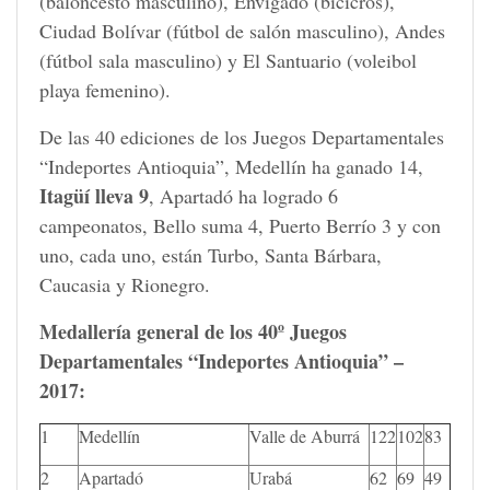
(baloncesto masculino), Envigado (bicicrós),
Ciudad Bolívar (fútbol de salón masculino), Andes
(fútbol sala masculino) y El Santuario (voleibol
playa femenino).
De las 40 ediciones de los Juegos Departamentales
“Indeportes Antioquia”, Medellín ha ganado 14,
Itagüí lleva 9
, Apartadó ha logrado 6
campeonatos, Bello suma 4, Puerto Berrío 3 y con
uno, cada uno, están Turbo, Santa Bárbara,
Caucasia y Rionegro.
Medallería general de los 40º Juegos
Departamentales “Indeportes Antioquia” –
2017:
1
Medellín
Valle de Aburrá
122
102
83
2
Apartadó
Urabá
62
69
49