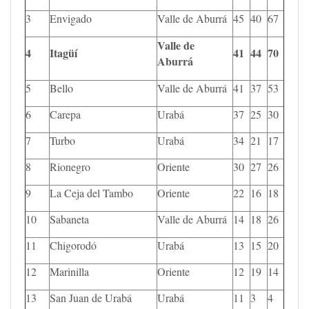
3
Envigado
Valle de Aburrá
45
40
67
Valle de
4
Itagüí
41
44
70
Aburrá
5
Bello
Valle de Aburrá
41
37
53
6
Carepa
Urabá
37
25
30
7
Turbo
Urabá
34
21
17
8
Rionegro
Oriente
30
27
26
9
La Ceja del Tambo
Oriente
22
16
18
10
Sabaneta
Valle de Aburrá
14
18
26
11
Chigorodó
Urabá
13
15
20
12
Marinilla
Oriente
12
19
14
13
San Juan de Urabá
Urabá
11
3
4