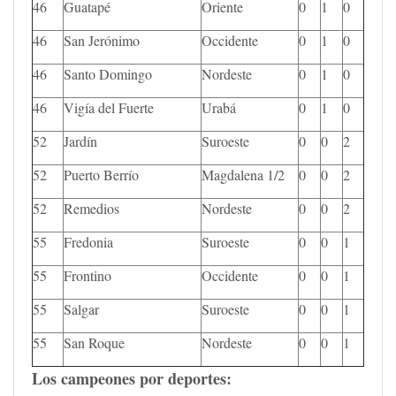
46
Guatapé
Oriente
0
1
0
46
San Jerónimo
Occidente
0
1
0
46
Santo Domingo
Nordeste
0
1
0
46
Vigía del Fuerte
Urabá
0
1
0
52
Jardín
Suroeste
0
0
2
52
Puerto Berrío
Magdalena 1/2
0
0
2
52
Remedios
Nordeste
0
0
2
55
Fredonia
Suroeste
0
0
1
55
Frontino
Occidente
0
0
1
55
Salgar
Suroeste
0
0
1
55
San Roque
Nordeste
0
0
1
Los campeones por deportes: