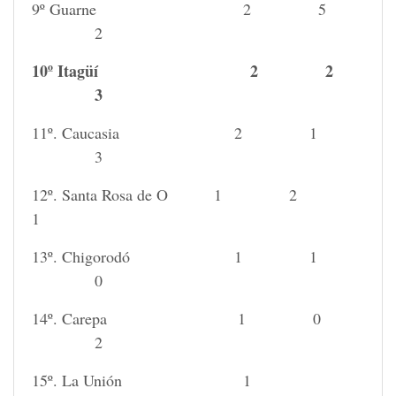
9º Guarne 2 5
2
10º Itagüí 2 2
3
11º. Caucasia 2 1
3
12º. Santa Rosa de O 1 2
1
13º. Chigorodó 1 1
0
14º. Carepa 1 0
2
15º. La Unión 1