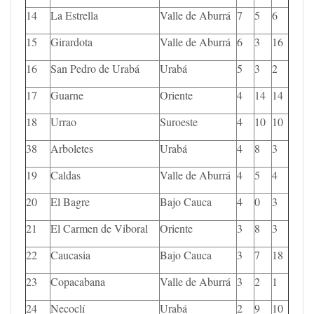
14
La Estrella
Valle de Aburrá
7
5
6
15
Girardota
Valle de Aburrá
6
3
16
16
San Pedro de Urabá
Urabá
5
3
2
17
Guarne
Oriente
4
14
14
18
Urrao
Suroeste
4
10
10
38
Arboletes
Urabá
4
8
3
19
Caldas
Valle de Aburrá
4
5
4
20
El Bagre
Bajo Cauca
4
0
3
21
El Carmen de Viboral
Oriente
3
8
3
22
Caucasia
Bajo Cauca
3
7
18
23
Copacabana
Valle de Aburrá
3
2
1
24
Necoclí
Urabá
2
9
10