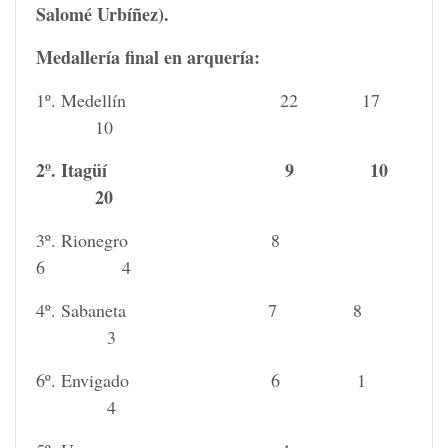
Salomé Urbíñez).
Medallería final en arquería:
1º. Medellín 22 17
10
2º. Itagüí 9 10
20
3º. Rionegro 8
6 4
4º. Sabaneta 7 8
3
6º. Envigado 6 1
4