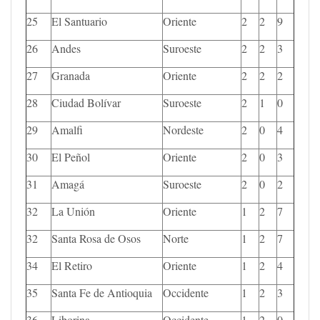
25
El Santuario
Oriente
2
2
9
26
Andes
Suroeste
2
2
3
27
Granada
Oriente
2
2
2
28
Ciudad Bolívar
Suroeste
2
1
0
29
Amalfi
Nordeste
2
0
4
30
El Peñol
Oriente
2
0
3
31
Amagá
Suroeste
2
0
2
32
La Unión
Oriente
1
2
7
32
Santa Rosa de Osos
Norte
1
2
7
34
El Retiro
Oriente
1
2
4
35
Santa Fe de Antioquia
Occidente
1
2
3
36
Liborina
Occidente
1
2
0