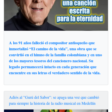
A los 91 años falleció el compositor antioqueño que
inmortalizó “El camino de la vida”, una obra que se
convirtió en el himno de la familia colombiana y en uno
de los mayores tesoros del cancionero nacional. Su
legado permanecerá intacto en cada generación que
encuentre en sus letras el verdadero sentido de la vida.
Adiós al "Gurú del Sabor": se apaga una voz que cambió
para siempre la historia de la radio musical en Medellín