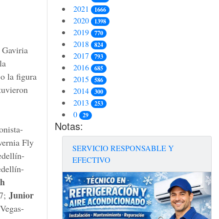
2021
1666
2020
1398
2019
770
2018
824
 Gaviria
2017
793
la
2016
685
o la figura
2015
586
tuvieron
2014
300
2013
253
0
29
Notas:
onista-
ernia Fly
SERVICIO RESPONSABLE Y
dellín-
EFECTIVO
dellín-
th
Junior
,7;
 Vegas-