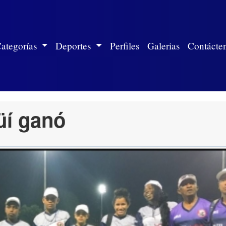
ite)
ategorías
Deportes
Perfiles
Galerias
Contácte
üí ganó