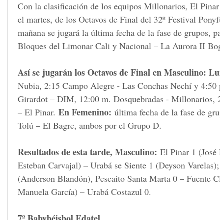
Con la clasificación de los equipos Millonarios, El Pina
el martes, de los Octavos de Final del 32º Festival Pony
mañana se jugará la última fecha de la fase de grupos, 
Bloques del Limonar Cali y Nacional – La Aurora II Bogo
Así se jugarán los Octavos de Final en Masculino: Lu
Nubia, 2:15 Campo Alegre - Las Conchas Nechí y 4:50 
Girardot – DIM, 12:00 m. Dosquebradas - Millonarios, 2
En Femenino:
– El Pinar.
última fecha de la fase de gr
Tolú – El Bagre, ambos por el Grupo D.
Resultados de esta tarde, Masculino:
El Pinar 1 (José
Esteban Carvajal) – Urabá se Siente 1 (Deyson Varelas
(Anderson Blandón), Pescaito Santa Marta 0 – Fuente C
Manuela García) – Urabá Costazul 0.
7º Babybéisbol Edatel