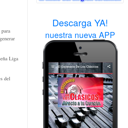
Descarga YA!
 para
nuestra nueva APP
 generar
ueña Liga
s del