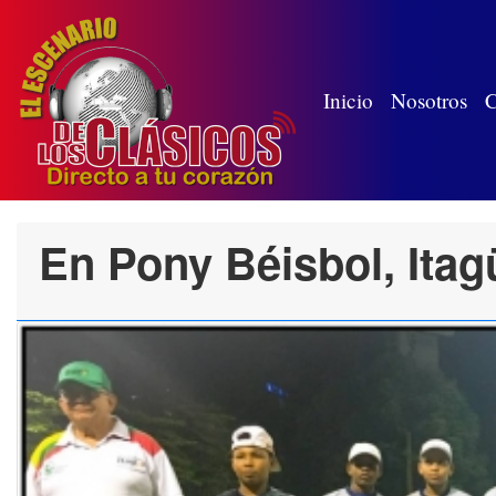
(wh
Inicio
Nosotros
C
En Pony Béisbol, Itag