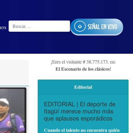
nos
¡Eres el visitante # 38,775,173. en:
El Escenario de los clásicos!
Editorial
EDITORIAL | El deporte de
Itagüí merece mucho más
que aplausos esporádicos
Cuando el talento no encuentra quién