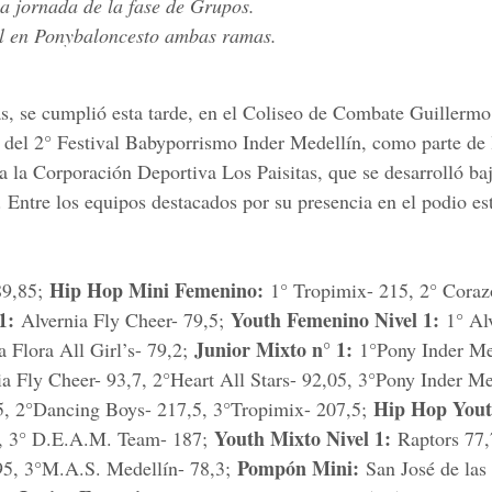
a jornada de la fase de Grupos.
al en Ponybaloncesto ambas ramas.
as, se cumplió esta tarde, en el Coliseo de Combate Guillermo
d del 2° Festival Babyporrismo Inder Medellín, como parte de 
a la Corporación Deportiva Los Paisitas, que se desarrolló baj
Entre los equipos destacados por su presencia en el podio es
Hip Hop Mini Femenino:
89,85;
1° Tropimix- 215, 2° Coraz
1:
Youth Femenino Nivel 1:
Alvernia Fly Cheer- 79,5;
1° Alv
Junior Mixto n° 1:
 Flora All Girl’s- 79,2;
1°Pony Inder Me
a Fly Cheer- 93,7, 2°Heart All Stars- 92,05, 3°Pony Inder Me
Hip Hop You
 2°Dancing Boys- 217,5, 3°Tropimix- 207,5;
Youth Mixto Nivel 1:
01, 3° D.E.A.M. Team- 187;
Raptors 77
Pompón Mini:
,95, 3°M.A.S. Medellín- 78,3;
San José de las