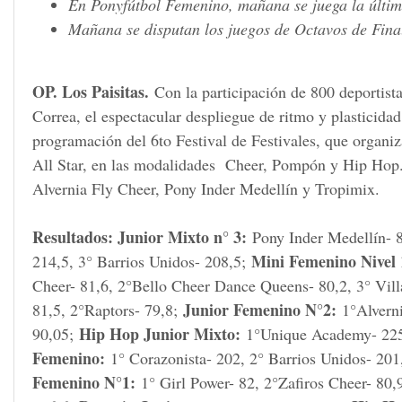
En Ponyfútbol Femenino, mañana se juega la últim
Mañana se disputan los juegos de Octavos de Fin
OP. Los Paisitas.
Con la participación de 800 deportist
Correa, el espectacular despliegue de ritmo y plasticida
programación del 6to Festival de Festivales, que organiz
All Star, en las modalidades Cheer, Pompón y Hip Hop. 
Alvernia Fly Cheer, Pony Inder Medellín y Tropimix.
Resultados: Junior Mixto n° 3:
Pony Inder Medellín- 
Mini Femenino Nivel 
214,5, 3° Barrios Unidos- 208,5;
Cheer- 81,6, 2°Bello Cheer Dance Queens- 80,2, 3° Villa
Junior Femenino N°2:
81,5, 2°Raptors- 79,8;
1°Alverni
Hip Hop Junior Mixto:
90,05;
1°Unique Academy- 225,
Femenino:
1° Corazonista- 202, 2° Barrios Unidos- 2
Femenino N°1:
1° Girl Power- 82, 2°Zafiros Cheer- 80