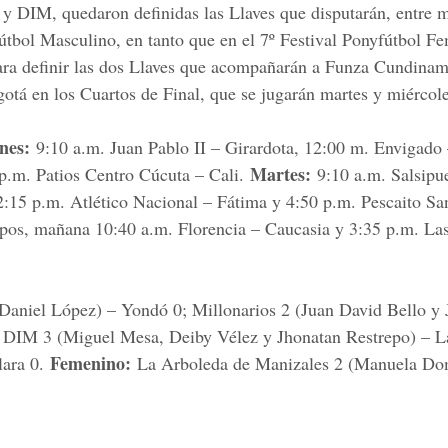
r y DIM, quedaron definidas las Llaves que disputarán, entre
fútbol Masculino, en tanto que en el 7º Festival Ponyfútbol F
para definir las dos Llaves que acompañarán a Funza Cundina
tá en los Cuartos de Final, que se jugarán martes y miércole
nes:
9:10 a.m. Juan Pablo II – Girardota, 12:00 m. Envigado
Martes:
p.m. Patios Centro Cúcuta – Cali.
9:10 a.m. Salsipu
:15 p.m. Atlético Nacional – Fátima y 4:50 p.m. Pescaito Sa
upos, mañana 10:40 a.m. Florencia – Caucasia y 3:35 p.m. La
 Daniel López) – Yondó 0; Millonarios 2 (Juan David Bello y 
); DIM 3 (Miguel Mesa, Deiby Vélez y Jhonatan Restrepo) – L
Femenino:
lara 0.
La Arboleda de Manizales 2 (Manuela Do