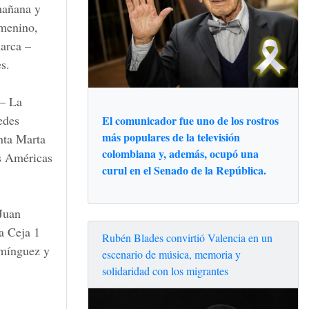
 mañana y
emenino,
marca –
s.
 – La
edes
El comunicador fue uno de los rostros
más populares de la televisión
nta Marta
colombiana y, además, ocupó una
s Américas
curul en el Senado de la República.
Juan
a Ceja 1
Rubén Blades convirtió Valencia en un
mínguez y
escenario de música, memoria y
solidaridad con los migrantes