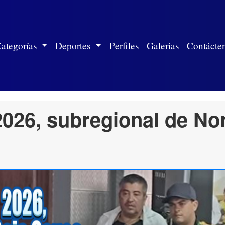
ite)
ategorías
Deportes
Perfiles
Galerias
Contácte
26, subregional de Nor