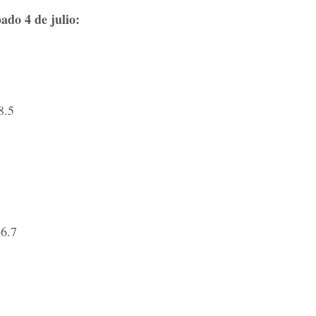
ado 4 de julio:
8.5
46.7