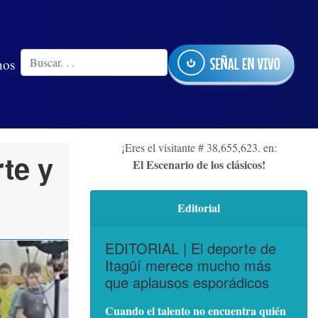
nos
¡Eres el visitante # 38,655,623. en:
te y
El Escenario de los clásicos!
Editorial
EDITORIAL | El deporte de
Itagüí merece mucho más
que aplausos esporádicos
Cuando el talento no encuentra quién