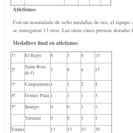
Atletismo:
Con un acumulado de ocho medallas de oro, el equipo at
se entregaron 13 oros. Las otras cinco preseas dorada
Medallero final en atletismo:
1º.
El Bagre
8
3
4
15
Santa Rosa
2º.
3
8
4
15
de O
3º.
Campamento
1
1
2
4
4º.
Gómez Plata
1
1
1
3
5º.
Ituango
0
0
1
1
Yarumal
0
0
1
1
Totales
13
13
13
39