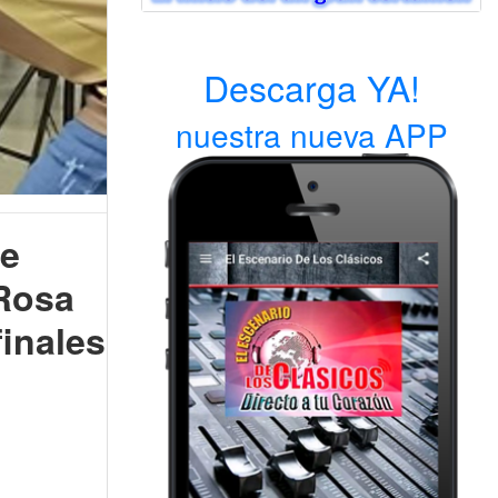
Descarga YA!
nuestra nueva APP
e
Rosa
finales