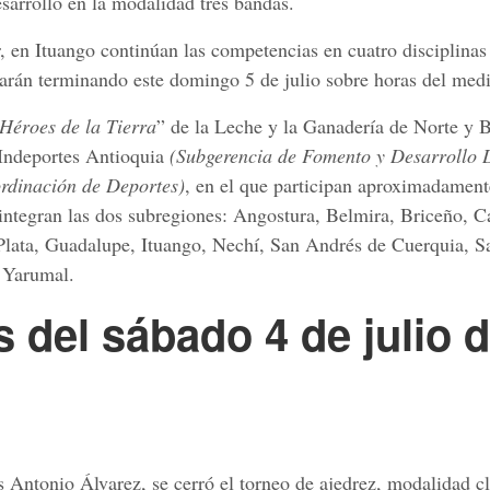
sarrolló en la modalidad tres bandas.
lar, en Ituango continúan las competencias en cuatro disciplina
estarán terminando este domingo 5 de julio sobre horas del med
Héroes de la Tierra
” de la Leche y la Ganadería de Norte y 
 Indeportes Antioquia
(Subgerencia de Fomento y Desarrollo 
rdinación de Deportes)
, en el que participan aproximadamen
 integran las dos subregiones: Angostura, Belmira, Briceño, C
lata, Guadalupe, Ituango, Nechí, San Andrés de Cuerquia, S
y Yarumal.
s
del
sábado
4
de
julio
d
 Antonio Álvarez, se cerró el torneo de ajedrez, modalidad cl