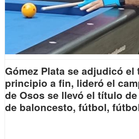
Gómez
Plata
se
adjudicó
el
principio
a
fin,
lideró
el
camp
de
Osos
se
llevó
el
título
de
de
baloncesto,
fútbol,
fútbo