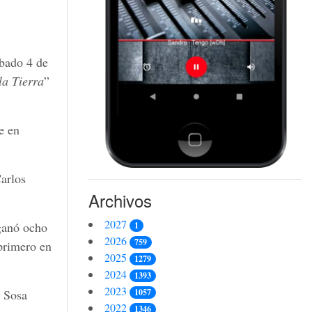
ábado 4 de
la Tierra
”
e en
Carlos
Archivos
2027
 ganó ocho
1
2026
759
primero en
2025
1279
2024
1393
2023
1057
, Sosa
2022
1346