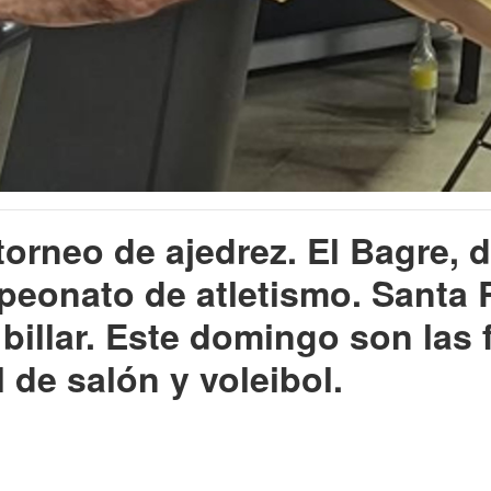
torneo
de
ajedrez.
El
Bagre,
d
eonato de atletismo.
Santa
billar.
Este
domingo
son
las
l
de
salón
y
voleibol.