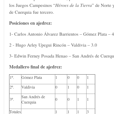
los Juegos Campesinos “
Héroes de la Tierra
” de Norte 
de Cuerquia fue tercero.
Posiciones en ajedrez:
1- Carlos Antonio Álvarez Barrientos – Gómez Plata – 4
2 - Hugo Arley Upegui Rincón – Valdivia – 3.0
3- Edwin Ferney Posada Henao – San Andrés de Cuerqui
Medallero final de ajedrez:
1º.
Gómez Plata
1
0
0
1
2º.
Valdivia
0
1
0
1
San Andrés de
3º.
0
0
1
1
Cuerquia
Totales
1
1
1
3