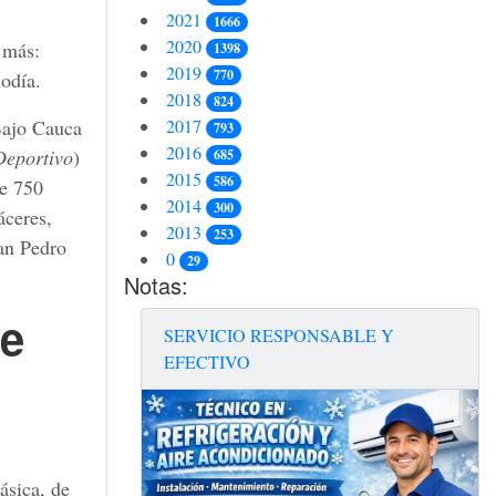
2021
1666
2020
s más:
1398
2019
770
iodía.
2018
824
2017
Bajo Cauca
793
2016
Deportivo
)
685
2015
586
te 750
2014
300
áceres,
2013
253
an Pedro
0
29
Notas:
e
SERVICIO RESPONSABLE Y
EFECTIVO
ásica, de