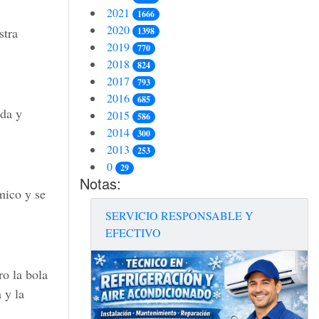
2021
1666
2020
stra
1398
2019
770
2018
824
2017
793
2016
685
oda y
2015
586
2014
300
2013
253
0
29
Notas:
mico y se
SERVICIO RESPONSABLE Y
EFECTIVO
ro la bola
 y la