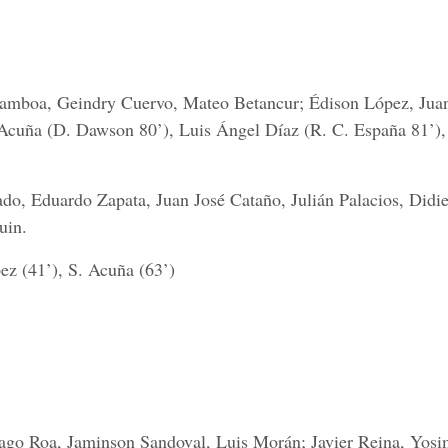
Gamboa, Geindry Cuervo, Mateo Betancur; Édison López, Jua
t Acuña (D. Dawson 80’), Luis Ángel Díaz (R. C. España 81’)
do, Eduardo Zapata, Juan José Cataño, Julián Palacios, Didi
uin.
ez (41’), S. Acuña (63’)
iago Roa, Jaminson Sandoval, Luis Morán; Javier Reina, Yosi