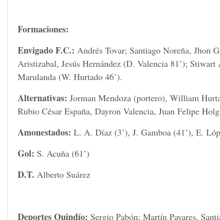
Formaciones:
Envigado F.C.:
Andrés Tovar; Santiago Noreña, Jhon 
Aristizabal, Jesús Hernández (D. Valencia 81’); Stiwar
Marulanda (W. Hurtado 46’).
Alternativas:
Jorman Mendoza (portero), William Hurta
Rubio César España, Dayron Valencia, Juan Felipe Holg
Amonestados:
L. A. Díaz (3’), J. Gamboa (41’), E. Lóp
Gol:
S. Acuña (61’)
D.T.
Alberto Suárez
Deportes Quindío:
Sergio Pabón; Martín Payares, Sant