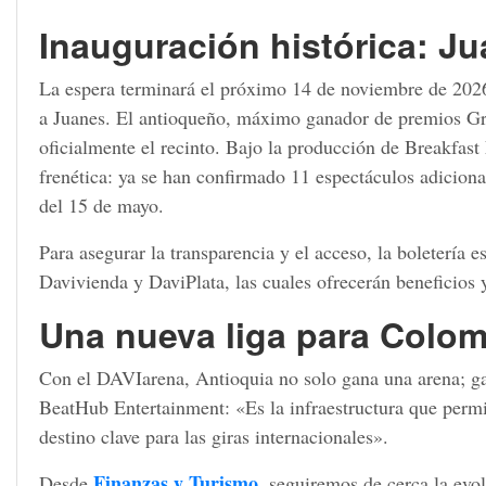
Inauguración histórica: Ju
La espera terminará el próximo 14 de noviembre de 2026.
a Juanes. El antioqueño, máximo ganador de premios Gr
oficialmente el recinto. Bajo la producción de Breakfast 
frenética: ya se han confirmado 11 espectáculos adiciona
del 15 de mayo.
Para asegurar la transparencia y el acceso, la boletería e
Davivienda y DaviPlata, las cuales ofrecerán beneficios y
Una nueva liga para Colom
Con el DAVIarena, Antioquia no solo gana una arena; g
BeatHub Entertainment: «Es la infraestructura que perm
destino clave para las giras internacionales».
Finanzas y
Turismo
Desde
, seguiremos de cerca la evo