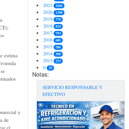
2021
1666
2020
1398
2019
ta
770
2018
824
ICE).
2017
793
os
2016
685
2015
586
2014
300
Se estima
2013
253
vivienda
0
29
 se
Notas:
stinados
SERVICIO RESPONSABLE Y
EFECTIVO
omercial y
ma de
ar el