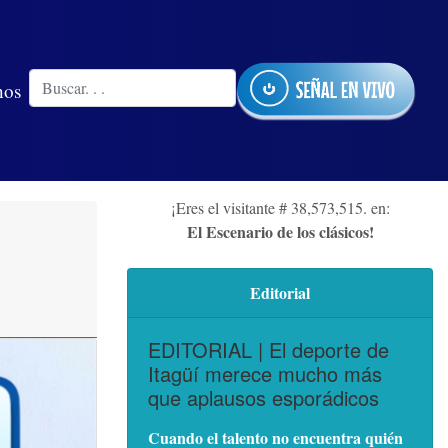
nos
¡Eres el visitante # 38,573,515. en:
El Escenario de los clásicos!
Editorial
EDITORIAL | El deporte de
Itagüí merece mucho más
que aplausos esporádicos
Cuando el talento no encuentra quién