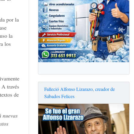
da por la
lase
uso la
ra los
tivamente
 A través
Falleció Alfonso Lizarazo, creador de
textos de
Sábados Felices
á nuevas
stos