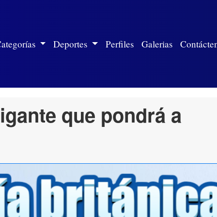
ite)
ategorías
Deportes
Perfiles
Galerias
Contácte
gigante que pondrá a