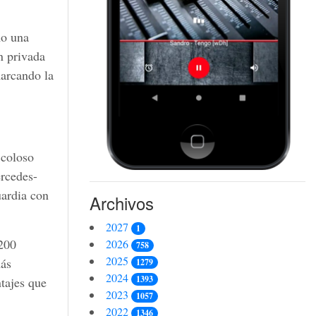
mo una
n privada
marcando la
 coloso
ercedes-
uardia con
Archivos
2027
1
.200
2026
758
2025
más
1279
2024
1393
tajes que
2023
1057
2022
1346