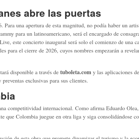
anes abre las puertas
 Para una apertura de esta magnitud, no podía haber un artist
ammy para un latinoamericano, será el encargado de consagr
Live, este concierto inaugural será solo el comienzo de una ca
les para el cierre de 2026, cuyos nombres empezarán a revelar
tuboleta.com
stará disponible a través de
y las aplicaciones d
 preventas exclusivas para sus clientes.
bia
ana competitividad internacional. Como afirma Eduardo Ole
ite que Colombia juegue en otra liga y siga consolidándose 
lución de esta obra que promete dinamizar el turismo y la ec