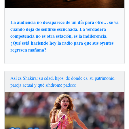
La audiencia no desaparece de un día para otro… se va
cuando deja de sentirse escuchada. La verdadera
competencia no es otra estación, es la indiferencia.
¿Qué está haciendo hoy la radio para que sus oyentes
regresen mañana?
Así es Shakira: su edad, hijos, de dónde es, su patrimonio,
pareja actual y qué síndrome padece