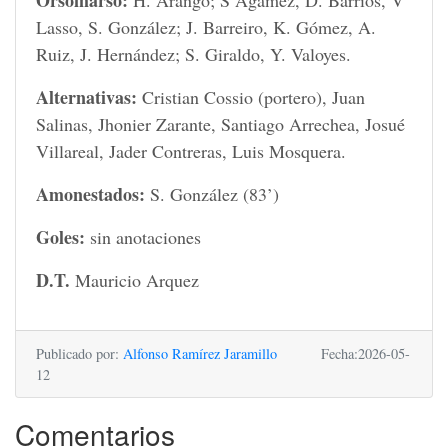
Orsomarso:
H. Arango; S Agamez, D. Barrios, V
Lasso, S. González; J. Barreiro, K. Gómez, A.
Ruiz, J. Hernández; S. Giraldo, Y. Valoyes.
Alternativas:
Cristian Cossio (portero), Juan
Salinas, Jhonier Zarante, Santiago Arrechea, Josué
Villareal, Jader Contreras, Luis Mosquera.
Amonestados:
S. González (83’)
Goles:
sin anotaciones
D.T.
Mauricio Arquez
Publicado por:
Alfonso Ramírez Jaramillo
Fecha:2026-05-
12
Comentarios