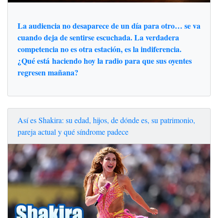
La audiencia no desaparece de un día para otro… se va
cuando deja de sentirse escuchada. La verdadera
competencia no es otra estación, es la indiferencia.
¿Qué está haciendo hoy la radio para que sus oyentes
regresen mañana?
Así es Shakira: su edad, hijos, de dónde es, su patrimonio,
pareja actual y qué síndrome padece