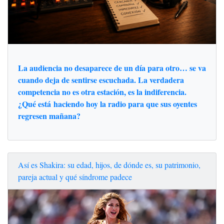
La audiencia no desaparece de un día para otro… se va
cuando deja de sentirse escuchada. La verdadera
competencia no es otra estación, es la indiferencia.
¿Qué está haciendo hoy la radio para que sus oyentes
regresen mañana?
Así es Shakira: su edad, hijos, de dónde es, su patrimonio,
pareja actual y qué síndrome padece