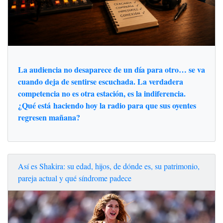
La audiencia no desaparece de un día para otro… se va
cuando deja de sentirse escuchada. La verdadera
competencia no es otra estación, es la indiferencia.
¿Qué está haciendo hoy la radio para que sus oyentes
regresen mañana?
Así es Shakira: su edad, hijos, de dónde es, su patrimonio,
pareja actual y qué síndrome padece