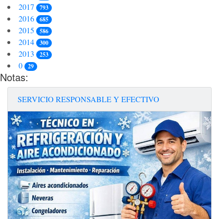
2017
793
2016
685
2015
586
2014
300
2013
253
0
29
Notas:
SERVICIO RESPONSABLE Y EFECTIVO