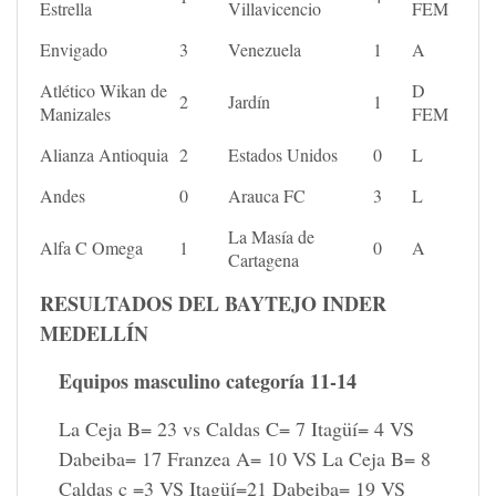
Estrella
Villavicencio
FEM
Envigado
3
Venezuela
1
A
Atlético Wikan de
D
2
Jardín
1
Manizales
FEM
Alianza Antioquia
2
Estados Unidos
0
L
Andes
0
Arauca FC
3
L
La Masía de
Alfa C Omega
1
0
A
Cartagena
RESULTADOS
DEL
BAYTEJO
INDER
MEDELLÍN
Equipos masculino categoría 11-14
La Ceja B= 23 vs Caldas C= 7 Itagüí= 4 VS
Dabeiba= 17 Franzea A= 10 VS La Ceja B= 8
Caldas c =3 VS Itagüí=21 Dabeiba= 19 VS