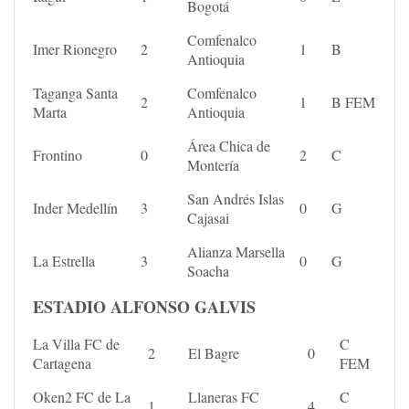
Bogotá
Comfenalco
Imer Rionegro
2
1
B
Antioquia
Taganga Santa
Comfenalco
2
1
B FEM
Marta
Antioquia
Área Chica de
Frontino
0
2
C
Montería
San Andrés Islas
Inder Medellín
3
0
G
Cajasai
Alianza Marsella
La Estrella
3
0
G
Soacha
ESTADIO ALFONSO GALVIS
La Villa FC de
C
2
El Bagre
0
Cartagena
FEM
Oken2 FC de La
Llaneras FC
C
1
4