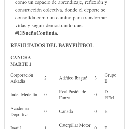
como un espacio de aprendizaje, reflexión y
construcción colectiva, donde el deporte se
consolida como un camino para transformar
vidas y seguir demostrando que:
#ElSueñoContinúa.
RESULTADOS DEL BABYFÚTBOL
CANCHA
MARTE 1
Corporación
Grupo
2
Atlético Ibagué
3
Arkadia
B
Real Pasión de
D
Inder Medellín
0
0
Funza
FEM
Academia
0
Canadá
0
E
Deportiva
Caterpillar Motor
Itagüí
1
0
E