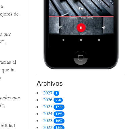
sa
ejores de
os que
7
”,
acias al
o que ha
a
Archivos
2027
1
ncias que
2026
758
d”,
2025
1279
2024
1393
2023
1057
bilidad
2022
1346