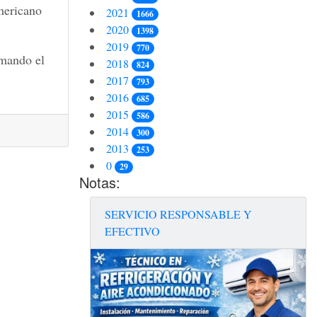
mericano
2021
1666
2020
1398
2019
770
rmando el
2018
824
2017
793
2016
685
2015
586
2014
300
2013
253
0
29
Notas:
SERVICIO RESPONSABLE Y
EFECTIVO