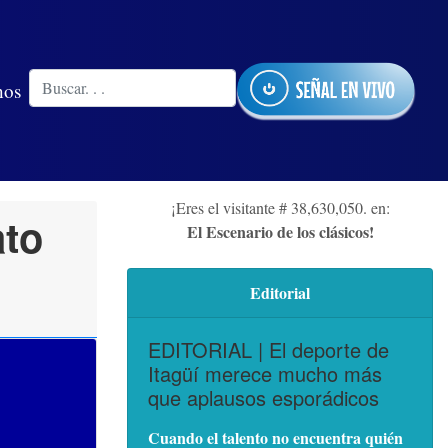
nos
¡Eres el visitante # 38,630,050. en:
ato
El Escenario de los clásicos!
Editorial
EDITORIAL | El deporte de
Itagüí merece mucho más
que aplausos esporádicos
Cuando el talento no encuentra quién