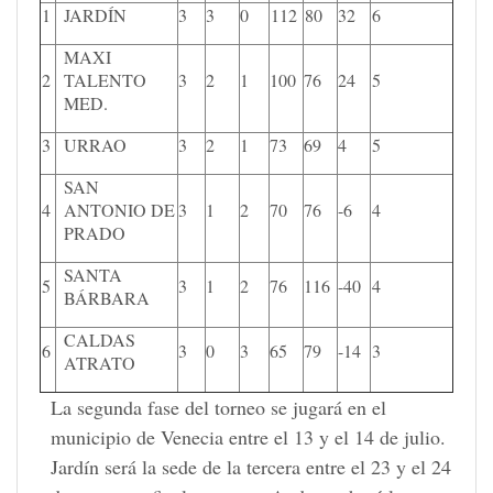
1
JARDÍN
3
3
0
112
80
32
6
MAXI
2
TALENTO
3
2
1
100
76
24
5
MED.
3
URRAO
3
2
1
73
69
4
5
SAN
4
ANTONIO DE
3
1
2
70
76
-6
4
PRADO
SANTA
5
3
1
2
76
116
-40
4
BÁRBARA
CALDAS
6
3
0
3
65
79
-14
3
ATRATO
La segunda fase del torneo se jugará en el
municipio de Venecia entre el 13 y el 14 de julio.
Jardín será la sede de la tercera entre el 23 y el 24