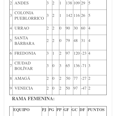
2
ANDES
3
2
1
138
109
29
5
COLONIA
3
3
2
1
142
116
26
5
PUEBLORRICO
4
URRAO
2
2
0
90
30
60
4
SANTA
5
2
2
0
79
48
31
4
BÁRBARA
6
FREDONIA
3
1
2
97
120
-23
4
CIUDAD
7
3
0
3
65
136
-71
3
BOLÍVAR
8
AMAGÁ
2
0
2
50
77
-27
2
9
VENECIA
2
0
2
50
97
-47
2
RAMA FEMENINA:
EQUIPO
PJ
PG
PP
GF
GC
DF
PUNTOS