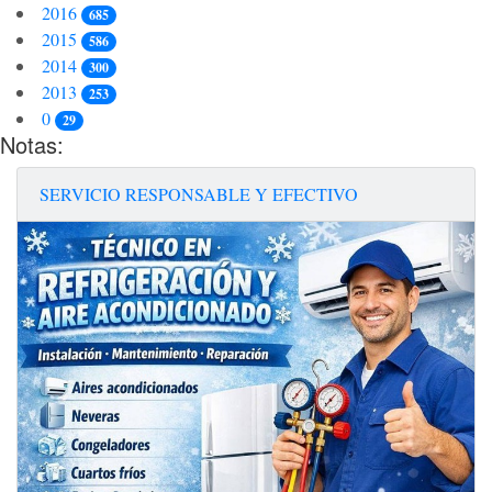
2016
685
2015
586
2014
300
2013
253
0
29
Notas:
SERVICIO RESPONSABLE Y EFECTIVO