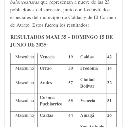
baloncestistas
que representan a nueve de las 23
poblaciones del suroeste, junto con los invitados
especiales del municipio de Caldas y de El Carmen
de Atrato. Estos fueron los resultados:
RESULTADOS MAXI 35 – DOMINGO 15 DE
JUNIO DE 2025:
Venecia
19
Caldas
42
Masculino
Urrao
50
Fredonia
14
Masculino
Ciudad
Andes
57
32
Masculino
Bolívar
Colonia
55
Venecia
31
Masculino
Pueblorrico
Caldas
44
Amagá
26
Masculino
San Antonio