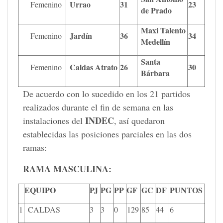
Urrao
31
23
Femenino
de Prado
Maxi Talento
Jardín
36
34
Femenino
Medellín
Santa
Caldas Atrato
26
30
Femenino
Bárbara
De acuerdo con lo sucedido en los 21 partidos
realizados durante el fin de semana en las
INDEC
instalaciones del
, así quedaron
establecidas las posiciones parciales en las dos
ramas:
RAMA MASCULINA:
EQUIPO
PJ
PG
PP
GF
GC
DF
PUNTOS
1
CALDAS
3
3
0
129
85
44
6