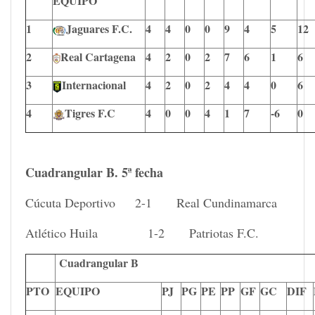
EQUIPO
1
Jaguares F.C.
4
4
0
0
9
4
5
12
2
Real Cartagena
4
2
0
2
7
6
1
6
3
Internacional
4
2
0
2
4
4
0
6
4
Tigres F.C
4
0
0
4
1
7
-6
0
Cuadrangular B. 5ª fecha
Cúcuta Deportivo 2-1 Real Cundinamarca
Atlético Huila 1-2 Patriotas F.C.
Cuadrangular B
PTO
EQUIPO
PJ
PG
PE
PP
GF
GC
DIF