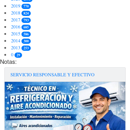
2019
770
2018
824
2017
793
2016
685
2015
586
2014
300
2013
253
0
29
Notas:
SERVICIO RESPONSABLE Y EFECTIVO