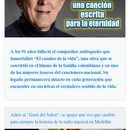
A los 91 años falleció el compositor antioqueño que
inmortalizó “El camino de la vida”, una obra que se
convirtió en el himno de la familia colombiana y en uno
de los mayores tesoros del cancionero nacional. Su
legado permanecerá intacto en cada generación que
encuentre en sus letras el verdadero sentido de la vida.
Adiós al "Gurú del Sabor": se apaga una voz que cambió
para siempre la historia de la radio musical en Medellín