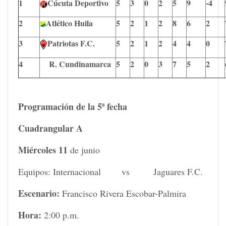
1
Cúcuta Deportivo
5
3
0
2
5
9
-4
2
Atlético Huila
5
2
1
2
8
6
2
3
Patriotas F.C.
5
2
1
2
4
4
0
4
R. Cundinamarca
5
2
0
3
7
5
2
Programación de la 5ª fecha
Cuadrangular A
Miércoles 11
de junio
Equipos: Internacional vs Jaguares F.C.
Escenario:
Francisco Rivera Escobar-Palmira
Hora:
2:00 p.m.