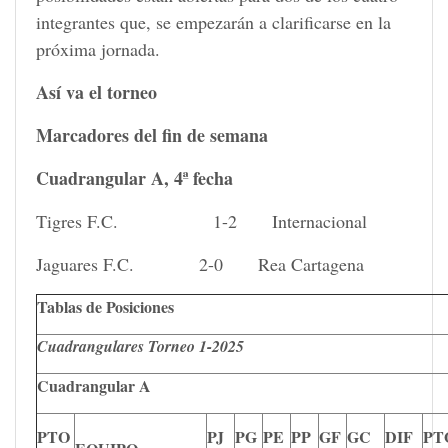
integrantes que, se empezarán a clarificarse en la
próxima jornada.
Así va el torneo
Marcadores del fin de semana
Cuadrangular A, 4ª fecha
Tigres F.C. 1-2 Internacional
Jaguares F.C. 2-0 Rea Cartagena
Tablas de Posiciones
Cuadrangulares Torneo 1-2025
Cuadrangular A
PTO
PJ
PG
PE
PP
GF
GC
DIF
PT