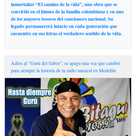
inmortalizó “El camino de la vida”, una obra que se
convirtió en el himno de la familia colombiana y en uno
de los mayores tesoros del cancionero nacional. Su
legado permanecerá intacto en cada generación que
encuentre en sus letras el verdadero sentido de la vida.
Adiós al "Gurú del Sabor": se apaga una voz que cambió
para siempre la historia de la radio musical en Medellín