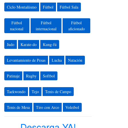
Ciclo Montañismo
Fútbol
Fútbol Sala
Fútbol
Fútbol
Fútbol
nacional
internacional
aficionado
Judo
Karate-do
Kung-fú
Levantamiento de Pesas
Lucha
Natación
Patinaje
Rugby
Softbol
Taekwondo
Tejo
Tenis de Campo
Tenis de Mesa
Tiro con Arco
Voleibol
Descarga YA!