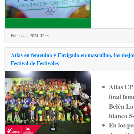
Publicado: 2024-02-02
Atlas en femenino y Envigado en masculino, los mejor
Festival de Festivales
Atlas CP 
final fem
Belén La 
blanco 5-
En los pa