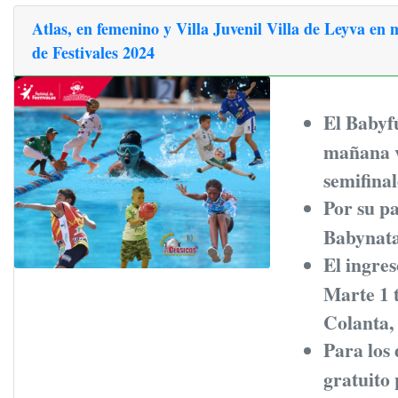
Atlas, en femenino y Villa Juvenil Villa de Leyva en 
de Festivales 2024
El Babyf
mañana v
semifina
Por su pa
Babynata
El ingres
Marte 1 
Colanta, 
Para los 
gratuito 