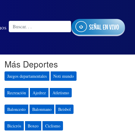
nos
Más Deportes
Juegos departamentales
Noti mundo
Recreación
Ajedrez
Atletismo
Baloncesto
Balonmano
Beisbol
Bicicrós
Boxeo
Ciclismo