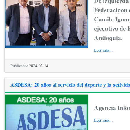
De izquierda
Federacioon d
Camilo Iguar
ejecutivo de 
Antioquia.
Leer más...
Publicado: 2024-02-14
ASDESA: 20 años al servicio del deporte y la activida
Agencia Info
Leer más...