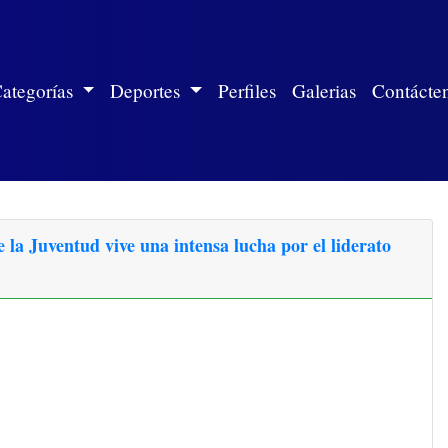
ite)
ategorías
Deportes
Perfiles
Galerias
Contácte
la Juventud vive una intensa lucha por el liderato