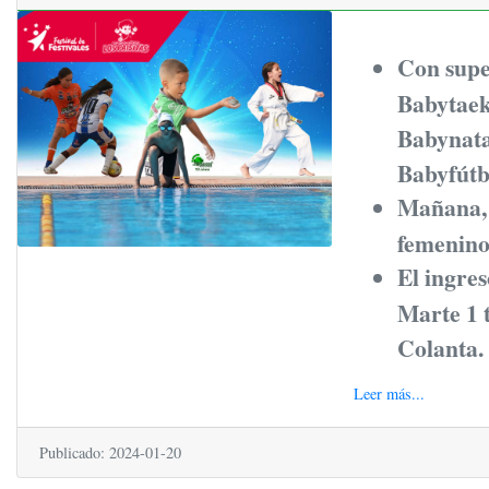
Con supe
Babytaek
Babynatac
Babyfútb
Mañana, s
femenino
El ingres
Marte 1 
Colanta.
Leer más...
Publicado: 2024-01-20