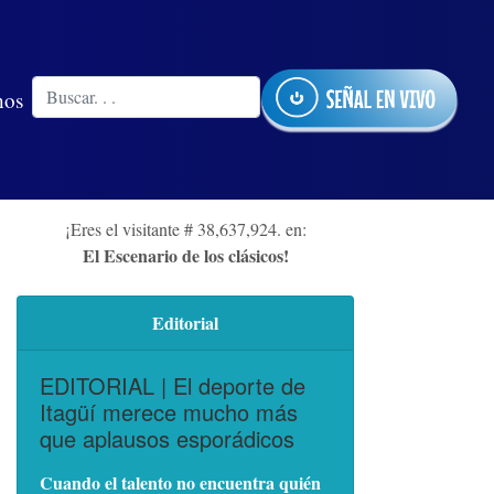
nos
¡Eres el visitante # 38,637,924. en:
El Escenario de los clásicos!
Editorial
EDITORIAL | El deporte de
Itagüí merece mucho más
que aplausos esporádicos
Cuando el talento no encuentra quién