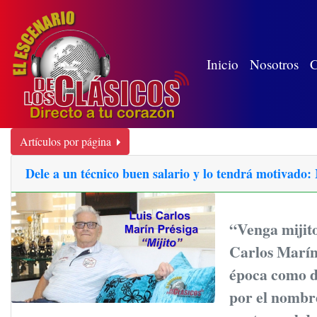
(wh
Inicio
Nosotros
C
Artículos por página
Dele a un técnico buen salario y lo tendrá motivado
“Venga mijito
Carlos Marín 
época como di
por el nombre