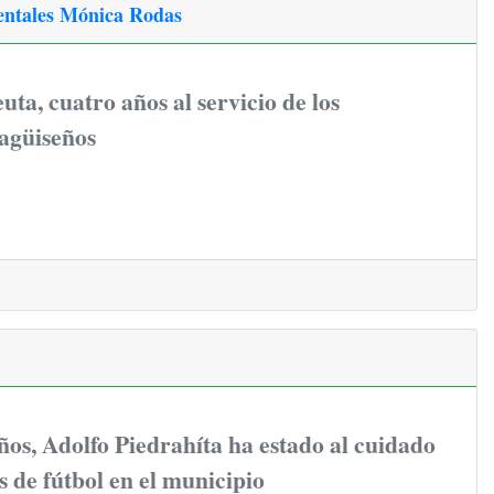
entales Mónica Rodas
uta, cuatro años al servicio de los
tagüiseños
os, Adolfo Piedrahíta ha estado al cuidado
s de fútbol en el municipio