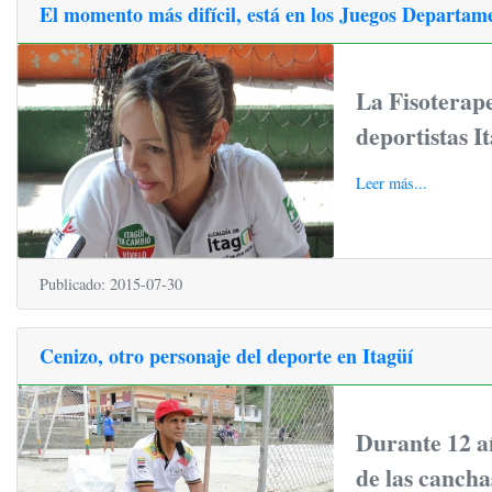
El momento más difícil, está en los Juegos Departam
La Fisoterape
deportistas I
Leer más...
Publicado: 2015-07-30
Cenizo, otro personaje del deporte en Itagüí
Durante 12 añ
de las cancha