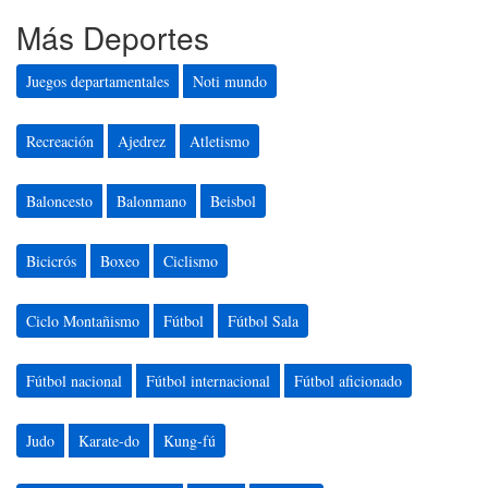
Más Deportes
Juegos departamentales
Noti mundo
Recreación
Ajedrez
Atletismo
Baloncesto
Balonmano
Beisbol
Bicicrós
Boxeo
Ciclismo
Ciclo Montañismo
Fútbol
Fútbol Sala
Fútbol nacional
Fútbol internacional
Fútbol aficionado
Judo
Karate-do
Kung-fú