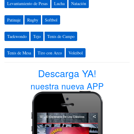
Levantamiento de Pesas
Lucha
Natación
Patinaje
Rugby
Softbol
Taekwondo
Tejo
Tenis de Campo
Tenis de Mesa
Tiro con Arco
Voleibol
Descarga YA!
nuestra nueva APP