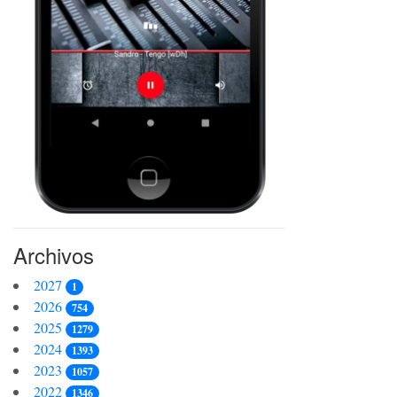
Archivos
2027
1
2026
754
2025
1279
2024
1393
2023
1057
2022
1346