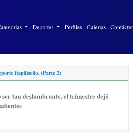
ite)
ategorías
Deportes
Perfiles
Galerias
Contácte
orte itagüiseño. (Parte 2)
 ser tan deslumbrante, el trimestre dejó
alientes