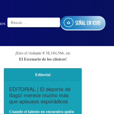
nos
¡Eres el visitante # 38,184,566. en:
El Escenario de los clásicos!
Editorial
EDITORIAL | El deporte de
Itagüí merece mucho más
que aplausos esporádicos
Cuando el talento no encuentra quién