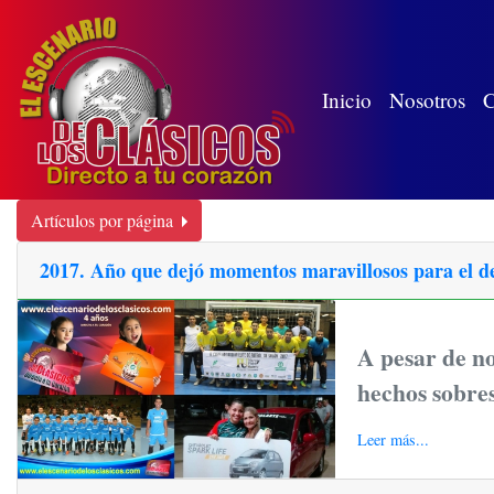
(wh
Inicio
Nosotros
C
Artículos por página
2017. Año que dejó momentos maravillosos para el dep
A pesar de no
hechos sobres
Leer más...