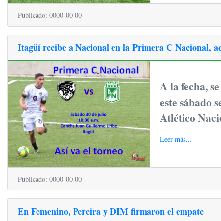
Publicado: 0000-00-00
Itagüí recibe a Nacional en la Primera C Nacional, a
A la fecha, s
este sábado s
Atlético Naci
Leer más...
Publicado: 0000-00-00
En Femenino, Pereira y DIM firmaron el empate