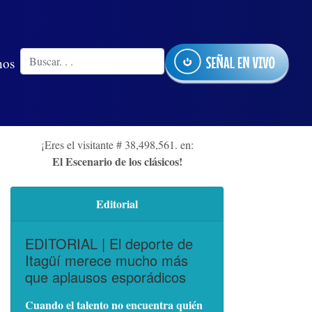
nos
¡Eres el visitante # 38,498,561. en:
El Escenario de los clásicos!
Editorial
EDITORIAL | El deporte de
Itagüí merece mucho más
que aplausos esporádicos
Cuando el talento no encuentra quién