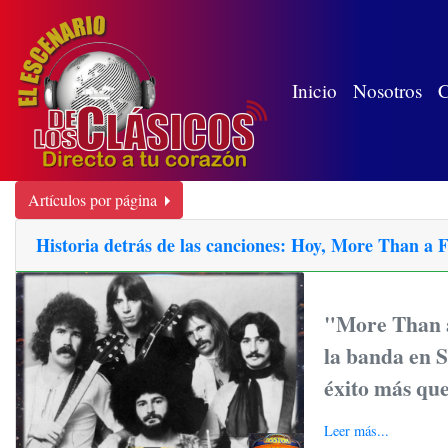
(wh
Inicio
Nosotros
C
Artículos por página
Historia detrás de las canciones: Hoy, More Than a 
"More Than a
la banda en 
éxito más qu
Leer más...