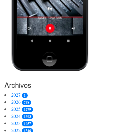
Archivos
2027
1
2026
758
2025
1279
2024
1393
2023
1057
2022
1346