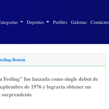
ite)
ategorías
Deportes
Perfiles
Galerias
Contácte
Feeling-Boston
 Feeling" fue lanzada como single debut de
Septiembre de 1976 y lograría obtener un
e sorprendente