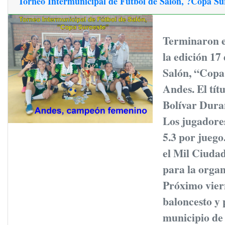
Torneo Intermunicipal de Fútbol de Salón, ?Copa S
Terminaron e
la edición 17
Salón, “Copa
Andes. El tít
Bolívar Duran
Los jugadore
5.3 por juego
el Mil Ciuda
para la organ
Próximo viern
baloncesto y 
municipio de